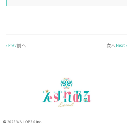
前へ
次へ
‹ Prev
Next ›
© 2023 WALLOP3.0 Inc.